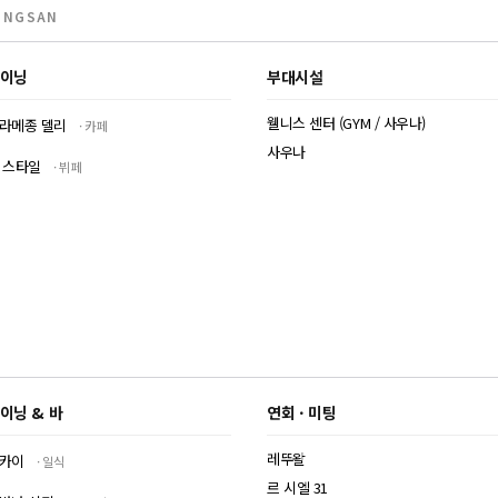
ONGSAN
이닝
부대시설
웰니스 센터 (GYM / 사우나)
라메종 델리
카페
사우나
 스타일
뷔페
이닝 & 바
연회 · 미팅
레뚜왈
카이
일식
르 시엘 31