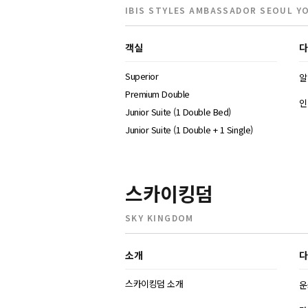
IBIS STYLES AMBASSADOR SEOUL Y
객실
다
Superior
알
Premium Double
인
Junior Suite (1 Double Bed)
Junior Suite (1 Double + 1 Single)
스카이킹덤
SKY KINGDOM
소개
다
스카이킹덤 소개
운