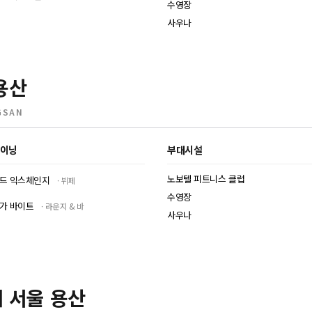
수영장
사우나
용산
GSAN
이닝
부대시설
노보텔 피트니스 클럽
드 익스체인지
뷔페
수영장
가 바이트
라운지 & 바
사우나
 서울 용산