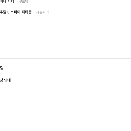
바나 시티
루프탑
추럴 8 스파이 파티룸
라운지 바
딩
딩 안내