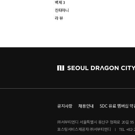
백제 3
친타마니
라 뷰
공지사항
채용안내
SDC 유료 멤버십 약
㈜서부티엔디 서울특별시 용산구 청파로 20길 95 (우
호스팅서비스제공자 ㈜서부티엔디
TEL +82-