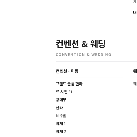
카
내
컨벤션 & 웨딩
CONVENTION & WEDDING
컨벤션 · 미팅
웨
그랜드 볼룸 한라
웨
르 시엘 31
랑데부
신라
레뚜왈
백제 1
백제 2