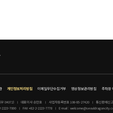
관
개인정보처리방침
이메일무단수집거부
영상정보관리방침
주차장
:04372)
대표이사 승만호
사업자등록번호 106-85-27420
통신판매신고
2-2223-7000
FAX +82-2-2223-7778
E-mail : welcome@seouldragoncity.