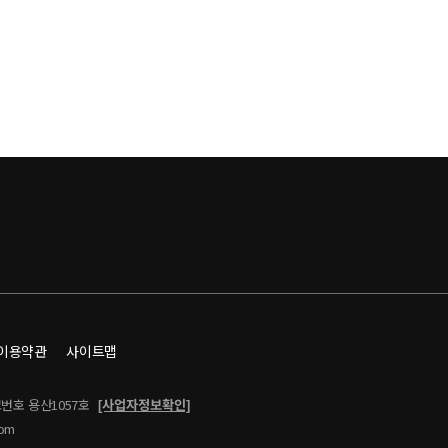
 이용약관
사이트맵
번호 용산1057호
com