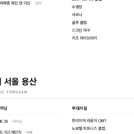
라메종 와인 앤 다인
양식
수영장
사우나
골프 클럽
스크린 야구
키즈 라이브러리
 서울 용산
UL YONGSAN
이닝
부대시설
프리미어 라운지 (26F)
E 26
다이닝
노보텔 피트니스 클럽
드 익스체인지
뷔페