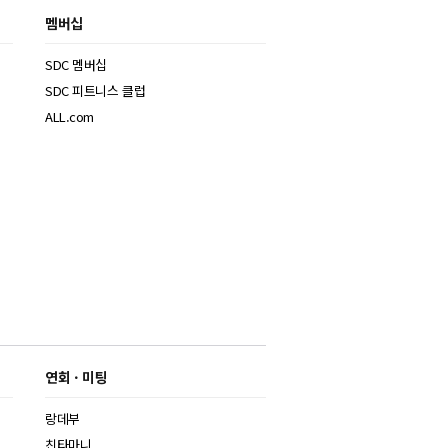
멤버십
SDC 멤버십
SDC 피트니스 클럽
ALL.com
연회 · 미팅
랑데부
친타마니